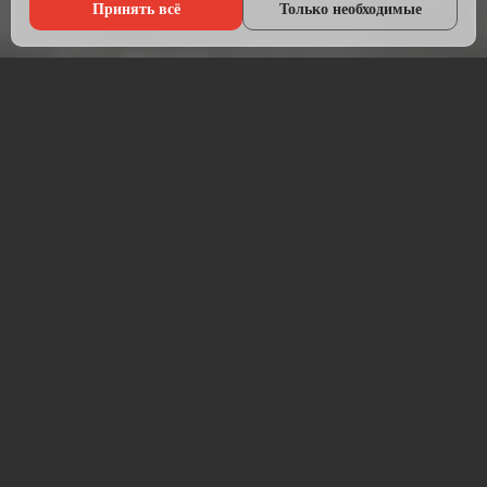
Принять всё
Только необходимые
Что мы делаем?
Настраиваем рекламу там, где живёт ваша аудитория — в
Яндексе, ВКонтакте, Telegram и на Авито.
Начинаем с анализа конкурентов и целевой аудитории.
Подбираем площадки, пишем объявления, создаём
креативы и запускаем кампании. После запуска —
постоянная оптимизация для снижения стоимости заявки.
Работаем прозрачно: рекламный бюджет идёт напрямую на
площадку, без скрытых наценок. Ежемесячный отчёт —
расходы, клики, заявки, стоимость лида.