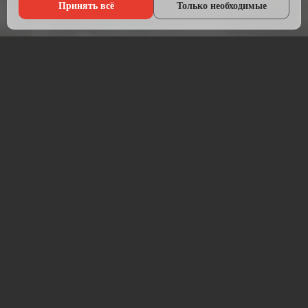
Принять всё
Только необходимые
Что мы делаем?
Настраиваем рекламу там, где живёт ваша аудитория — в
Яндексе, ВКонтакте, Telegram и на Авито.
Начинаем с анализа конкурентов и целевой аудитории.
Подбираем площадки, пишем объявления, создаём
креативы и запускаем кампании. После запуска —
постоянная оптимизация для снижения стоимости заявки.
Работаем прозрачно: рекламный бюджет идёт напрямую на
площадку, без скрытых наценок. Ежемесячный отчёт —
расходы, клики, заявки, стоимость лида.