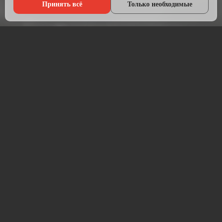
Принять всё
Только необходимые
Что мы делаем?
Настраиваем рекламу там, где живёт ваша аудитория — в
Яндексе, ВКонтакте, Telegram и на Авито.
Начинаем с анализа конкурентов и целевой аудитории.
Подбираем площадки, пишем объявления, создаём
креативы и запускаем кампании. После запуска —
постоянная оптимизация для снижения стоимости заявки.
Работаем прозрачно: рекламный бюджет идёт напрямую на
площадку, без скрытых наценок. Ежемесячный отчёт —
расходы, клики, заявки, стоимость лида.