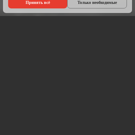
Принять всё
Только необходимые
Что мы делаем?
Настраиваем рекламу там, где живёт ваша аудитория — в
Яндексе, ВКонтакте, Telegram и на Авито.
Начинаем с анализа конкурентов и целевой аудитории.
Подбираем площадки, пишем объявления, создаём
креативы и запускаем кампании. После запуска —
постоянная оптимизация для снижения стоимости заявки.
Работаем прозрачно: рекламный бюджет идёт напрямую на
площадку, без скрытых наценок. Ежемесячный отчёт —
расходы, клики, заявки, стоимость лида.