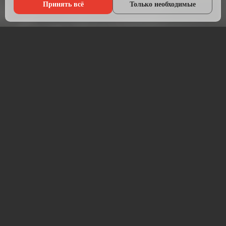
Принять всё
Только необходимые
Что мы делаем?
Настраиваем рекламу там, где живёт ваша аудитория — в
Яндексе, ВКонтакте, Telegram и на Авито.
Начинаем с анализа конкурентов и целевой аудитории.
Подбираем площадки, пишем объявления, создаём
креативы и запускаем кампании. После запуска —
постоянная оптимизация для снижения стоимости заявки.
Работаем прозрачно: рекламный бюджет идёт напрямую на
площадку, без скрытых наценок. Ежемесячный отчёт —
расходы, клики, заявки, стоимость лида.