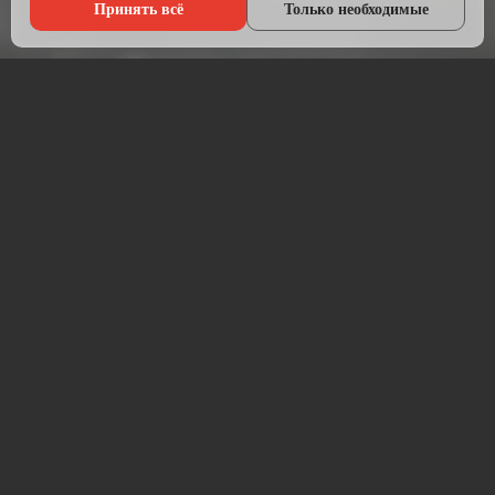
Принять всё
Только необходимые
Что мы делаем?
Настраиваем рекламу там, где живёт ваша аудитория — в
Яндексе, ВКонтакте, Telegram и на Авито.
Начинаем с анализа конкурентов и целевой аудитории.
Подбираем площадки, пишем объявления, создаём
креативы и запускаем кампании. После запуска —
постоянная оптимизация для снижения стоимости заявки.
Работаем прозрачно: рекламный бюджет идёт напрямую на
площадку, без скрытых наценок. Ежемесячный отчёт —
расходы, клики, заявки, стоимость лида.