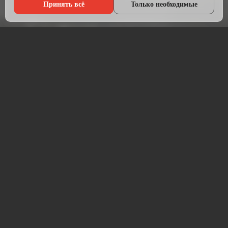
Принять всё
Только необходимые
Что мы делаем?
Настраиваем рекламу там, где живёт ваша аудитория — в
Яндексе, ВКонтакте, Telegram и на Авито.
Начинаем с анализа конкурентов и целевой аудитории.
Подбираем площадки, пишем объявления, создаём
креативы и запускаем кампании. После запуска —
постоянная оптимизация для снижения стоимости заявки.
Работаем прозрачно: рекламный бюджет идёт напрямую на
площадку, без скрытых наценок. Ежемесячный отчёт —
расходы, клики, заявки, стоимость лида.