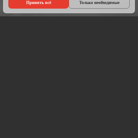
Принять всё
Только необходимые
Что мы делаем?
Настраиваем рекламу там, где живёт ваша аудитория — в
Яндексе, ВКонтакте, Telegram и на Авито.
Начинаем с анализа конкурентов и целевой аудитории.
Подбираем площадки, пишем объявления, создаём
креативы и запускаем кампании. После запуска —
постоянная оптимизация для снижения стоимости заявки.
Работаем прозрачно: рекламный бюджет идёт напрямую на
площадку, без скрытых наценок. Ежемесячный отчёт —
расходы, клики, заявки, стоимость лида.