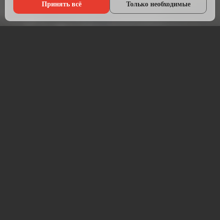
Принять всё
Только необходимые
Что мы делаем?
Настраиваем рекламу там, где живёт ваша аудитория — в
Яндексе, ВКонтакте, Telegram и на Авито.
Начинаем с анализа конкурентов и целевой аудитории.
Подбираем площадки, пишем объявления, создаём
креативы и запускаем кампании. После запуска —
постоянная оптимизация для снижения стоимости заявки.
Работаем прозрачно: рекламный бюджет идёт напрямую на
площадку, без скрытых наценок. Ежемесячный отчёт —
расходы, клики, заявки, стоимость лида.