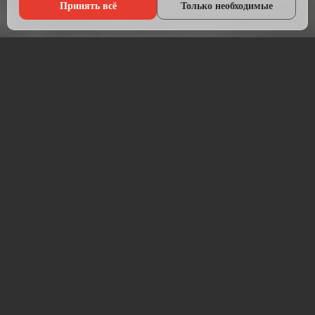
Принять всё
Только необходимые
Что мы делаем?
Настраиваем рекламу там, где живёт ваша аудитория — в
Яндексе, ВКонтакте, Telegram и на Авито.
Начинаем с анализа конкурентов и целевой аудитории.
Подбираем площадки, пишем объявления, создаём
креативы и запускаем кампании. После запуска —
постоянная оптимизация для снижения стоимости заявки.
Работаем прозрачно: рекламный бюджет идёт напрямую на
площадку, без скрытых наценок. Ежемесячный отчёт —
расходы, клики, заявки, стоимость лида.