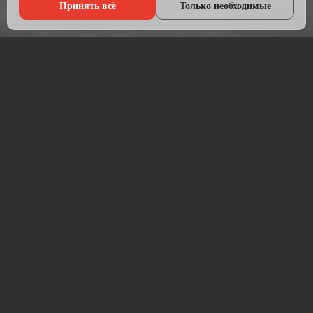
Принять всё
Только необходимые
Что мы делаем?
Настраиваем рекламу там, где живёт ваша аудитория — в
Яндексе, ВКонтакте, Telegram и на Авито.
Начинаем с анализа конкурентов и целевой аудитории.
Подбираем площадки, пишем объявления, создаём
креативы и запускаем кампании. После запуска —
постоянная оптимизация для снижения стоимости заявки.
Работаем прозрачно: рекламный бюджет идёт напрямую на
площадку, без скрытых наценок. Ежемесячный отчёт —
расходы, клики, заявки, стоимость лида.