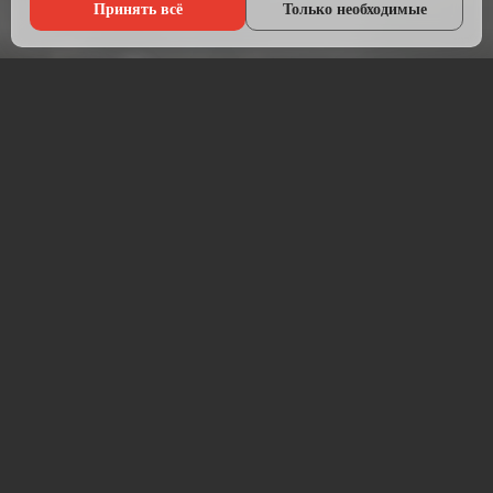
Принять всё
Только необходимые
Что мы делаем?
Настраиваем рекламу там, где живёт ваша аудитория — в
Яндексе, ВКонтакте, Telegram и на Авито.
Начинаем с анализа конкурентов и целевой аудитории.
Подбираем площадки, пишем объявления, создаём
креативы и запускаем кампании. После запуска —
постоянная оптимизация для снижения стоимости заявки.
Работаем прозрачно: рекламный бюджет идёт напрямую на
площадку, без скрытых наценок. Ежемесячный отчёт —
расходы, клики, заявки, стоимость лида.