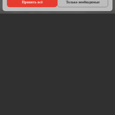
Принять всё
Только необходимые
Что мы делаем?
Настраиваем рекламу там, где живёт ваша аудитория — в
Яндексе, ВКонтакте, Telegram и на Авито.
Начинаем с анализа конкурентов и целевой аудитории.
Подбираем площадки, пишем объявления, создаём
креативы и запускаем кампании. После запуска —
постоянная оптимизация для снижения стоимости заявки.
Работаем прозрачно: рекламный бюджет идёт напрямую на
площадку, без скрытых наценок. Ежемесячный отчёт —
расходы, клики, заявки, стоимость лида.