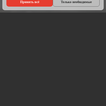
Принять всё
Только необходимые
Что мы делаем?
Настраиваем рекламу там, где живёт ваша аудитория — в
Яндексе, ВКонтакте, Telegram и на Авито.
Начинаем с анализа конкурентов и целевой аудитории.
Подбираем площадки, пишем объявления, создаём
креативы и запускаем кампании. После запуска —
постоянная оптимизация для снижения стоимости заявки.
Работаем прозрачно: рекламный бюджет идёт напрямую на
площадку, без скрытых наценок. Ежемесячный отчёт —
расходы, клики, заявки, стоимость лида.