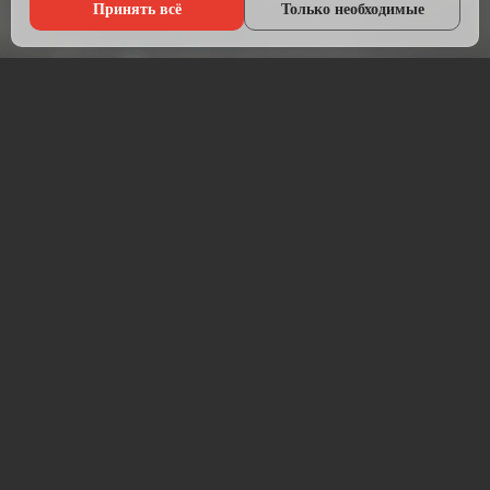
Принять всё
Только необходимые
Что мы делаем?
Настраиваем рекламу там, где живёт ваша аудитория — в
Яндексе, ВКонтакте, Telegram и на Авито.
Начинаем с анализа конкурентов и целевой аудитории.
Подбираем площадки, пишем объявления, создаём
креативы и запускаем кампании. После запуска —
постоянная оптимизация для снижения стоимости заявки.
Работаем прозрачно: рекламный бюджет идёт напрямую на
площадку, без скрытых наценок. Ежемесячный отчёт —
расходы, клики, заявки, стоимость лида.