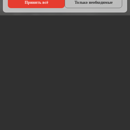
Принять всё
Только необходимые
Что мы делаем?
Настраиваем рекламу там, где живёт ваша аудитория — в
Яндексе, ВКонтакте, Telegram и на Авито.
Начинаем с анализа конкурентов и целевой аудитории.
Подбираем площадки, пишем объявления, создаём
креативы и запускаем кампании. После запуска —
постоянная оптимизация для снижения стоимости заявки.
Работаем прозрачно: рекламный бюджет идёт напрямую на
площадку, без скрытых наценок. Ежемесячный отчёт —
расходы, клики, заявки, стоимость лида.