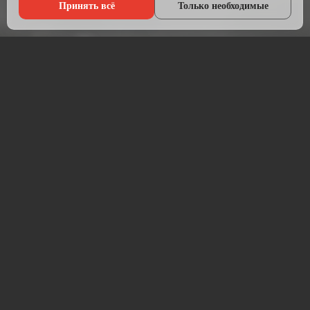
Принять всё
Только необходимые
Что мы делаем?
Настраиваем рекламу там, где живёт ваша аудитория — в
Яндексе, ВКонтакте, Telegram и на Авито.
Начинаем с анализа конкурентов и целевой аудитории.
Подбираем площадки, пишем объявления, создаём
креативы и запускаем кампании. После запуска —
постоянная оптимизация для снижения стоимости заявки.
Работаем прозрачно: рекламный бюджет идёт напрямую на
площадку, без скрытых наценок. Ежемесячный отчёт —
расходы, клики, заявки, стоимость лида.