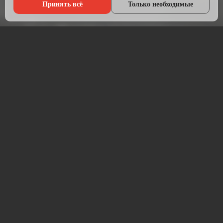
Принять всё
Только необходимые
Что мы делаем?
Настраиваем рекламу там, где живёт ваша аудитория — в
Яндексе, ВКонтакте, Telegram и на Авито.
Начинаем с анализа конкурентов и целевой аудитории.
Подбираем площадки, пишем объявления, создаём
креативы и запускаем кампании. После запуска —
постоянная оптимизация для снижения стоимости заявки.
Работаем прозрачно: рекламный бюджет идёт напрямую на
площадку, без скрытых наценок. Ежемесячный отчёт —
расходы, клики, заявки, стоимость лида.